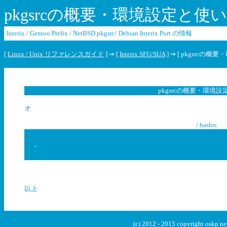
pkgsrcの概要・環境設定と使
Interix / Gentoo Prefix / NetBSD pkgsrc/ Debian Interix Port の情報
[
Linux / Unix リファレンスガイド
] ⇒ [
Interix SFU/SUA
] ⇒ [ pkgsrcの
pkgsrcの概要・環境
v
オ
/.bashrc
 .            
以上
(c) 2012 - 2015 copyright oskp.net 