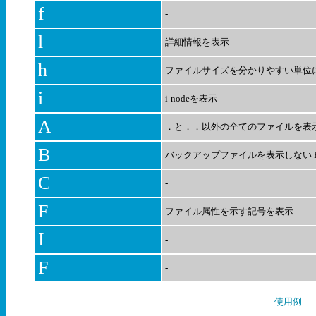
f
-
l
詳細情報を表示
h
ファイルサイズを分かりやすい単位
i
i-nodeを表示
A
．と．．以外の全てのファイルを表
B
バックアップファイルを表示しない FI
C
-
F
ファイル属性を示す記号を表示
I
-
F
-
使用例