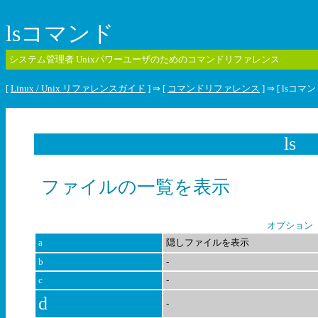
lsコマンド
システム管理者 Unixパワーユーザのためのコマンドリファレンス
[
Linux / Unix リファレンスガイド
] ⇒ [
コマンドリファレンス
] ⇒ [ lsコマン
ls
ファイルの一覧を表示
オプション
a
隠しファイルを表示
b
-
c
-
d
-