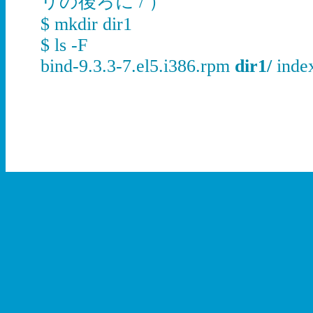
リの後ろに / ）
$ mkdir dir1
$ ls -F
bind-9.3.3-7.el5.i386.rpm
dir1/
inde