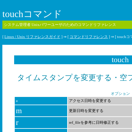
touchコマンド
システム管理者 Unixパワーユーザのためのコマンドリファレンス
[
Linux / Unix リファレンスガイド
] ⇒ [
コマンドリファレンス
] ⇒ [ touch
touch
タイムスタンプを変更する・空
オプション
a
アクセス日時を変更する
m
更新日時を変更する
r
ref_fileを参考に日時修正する