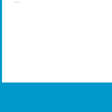
-----