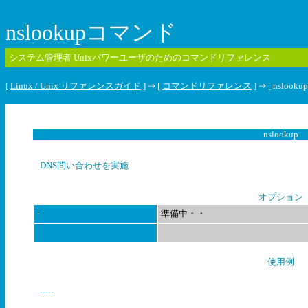
nslookupコマンド
システム管理者 Unixパワーユーザのためのコマンドリファレンス
[
Linux / Unix リファレンスガイド
] ⇒ [
コマンドリファレンス
] ⇒ [ nsloo
nslookup
DNS問い合わせを実施
オプション
-
準備中・・
使用例
-----