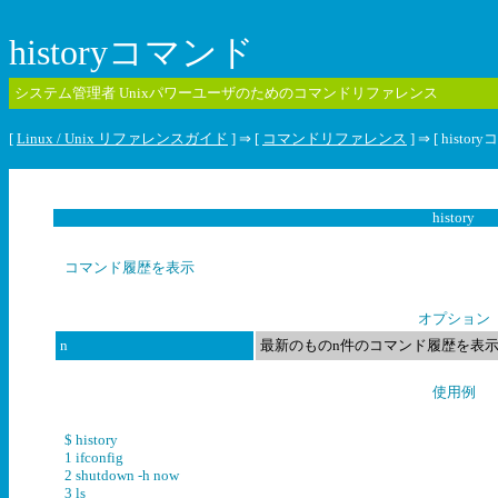
historyコマンド
システム管理者 Unixパワーユーザのためのコマンドリファレンス
[
Linux / Unix リファレンスガイド
] ⇒ [
コマンドリファレンス
] ⇒ [ histor
history
コマンド履歴を表示
オプション
n
最新のものn件のコマンド履歴を表
使用例
$ history
1 ifconfig
2 shutdown -h now
3 ls